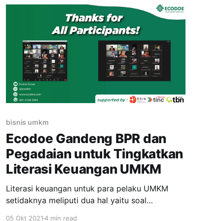
pada kelangsungan usaha itu sendiri. Dalam
mengelola keuangan umkm,
bisnis umkm
Ecodoe Gandeng BPR dan
Pegadaian untuk Tingkatkan
Literasi Keuangan UMKM
Literasi keuangan untuk para pelaku UMKM
setidaknya meliputi dua hal yaitu soal
pendanaan usaha dan pengelolaan keuangan
05 Okt 2021
4 min read