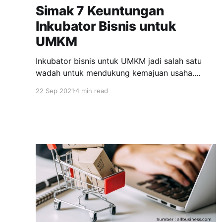
Simak 7 Keuntungan
Inkubator Bisnis untuk
UMKM
Inkubator bisnis untuk UMKM jadi salah satu
wadah untuk mendukung kemajuan usaha.
Dalam merintis bisnis UMKM itu tentu saja
22 Sep 2021
4 min read
membutuhkan banyak hal yang bisa
mendukung perkembangan usaha salah satunya
adalah inkubator bisnis untuk UMKM. Sebab
salah satu kelemahan mendasar dari adanya
program pembinaan UMKM selama ini adalah
pembinaan yang tidak