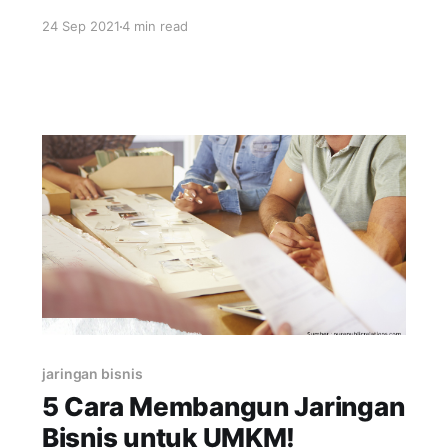
seperti apa yang paling potensial untuk produk
24 Sep 2021
4 min read
Anda! Pembeli itu pada dasarnya juga manusia
biasa, jadi mereka punya kebiasaan, rutinitas,
dan sifat yang berbeda-beda. Maka dari itu
cara mereka bersikap sebagai konsumen juga
berbeda. Hal inilah yang
jaringan bisnis
5 Cara Membangun Jaringan
Bisnis untuk UMKM!