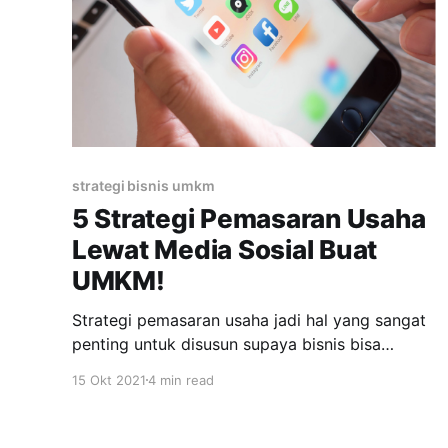
strategi bisnis umkm
5 Strategi Pemasaran Usaha
Lewat Media Sosial Buat
UMKM!
Strategi pemasaran usaha jadi hal yang sangat
penting untuk disusun supaya bisnis bisa
berjalan dengan baik. Sekarang ini strategi
15 Okt 2021
4 min read
pemasaran usaha tidak hanya mengandalkan
cara-cara konvensional saja tapi juga
dipadukan dengan alat pemasaran secara