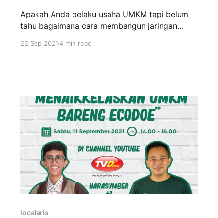
Apakah Anda pelaku usaha UMKM tapi belum
tahu bagaimana cara membangun jaringan
bisnis yang tepat? Berikut ini akan diulas 5
22 Sep 2021
4 min read
strategi dan cara membangun jaringan bisnis
untuk pelaku UMKM! Suatu bisnis tentunya
sangat dipengaruhi oleh seberapa luas dan
berkualitas jaringan yang dimiliki. Melalui
jaringan bisnis, para pemilik usaha bisa saling
localaris