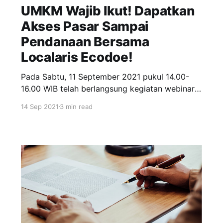
UMKM Wajib Ikut! Dapatkan
Akses Pasar Sampai
Pendanaan Bersama
Localaris Ecodoe!
Pada Sabtu, 11 September 2021 pukul 14.00-
16.00 WIB telah berlangsung kegiatan webinar
yang bertemakan “Menaikkelaskan UMKM
14 Sep 2021
3 min read
Bersama Ecodoe”. Webinar ini diadakan oleh
Ecodoe yang merupakan serangkaian kegiatan
dari program Localaris bekerjasama dengan TV
Desa. Pembicara pada webinar ini adalah Arief
Susanto selaku VP Brand Ecodoe dan Wahju
Prasetya