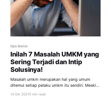
tips bisnis
Inilah 7 Masalah UMKM yang
Sering Terjadi dan Intip
Solusinya!
Masalah umkm merupakan hal yang umum
ditemui setiap pelaku umkm itu sendiri. Meski
lumrah dialami yang perlu dilakukan supaya
14 Okt 2021
5 min read
masalah umkm bisa teratasi adalah dengan
menemukan solusi pada setiap permasalahan
yang ada. Tujuannya sudah pasti supaya setiap