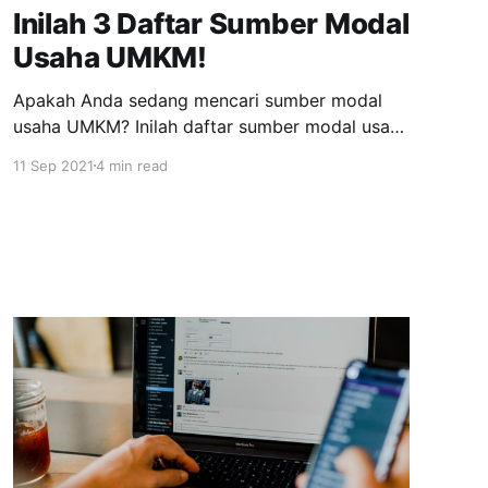
Inilah 3 Daftar Sumber Modal
Usaha UMKM!
Apakah Anda sedang mencari sumber modal
usaha UMKM? Inilah daftar sumber modal usaha
UMKM untuk Anda! Modal usaha UMKM
11 Sep 2021
4 min read
menjadi satu aspek penting yang dapat
menunjang keberlangsungan bisnis itu sendiri.
Tanpa adanya modal, tentu saja bisnis atau
usaha tersebut tidak akan berjalan dan
berkembang dengan maksimal. Hal yang perlu
dipahami