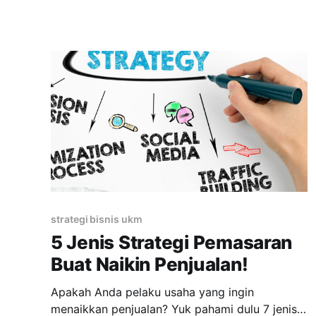
UMKM secara lengkap! UKM adalah singkatan
dari Usaha Kecil Mengengah, sementara UMKM
adalah singkatan dari Usaha Mikro Kecil
Menengah.
strategi bisnis ukm
5 Jenis Strategi Pemasaran
Buat Naikin Penjualan!
Apakah Anda pelaku usaha yang ingin
menaikkan penjualan? Yuk pahami dulu 7 jenis