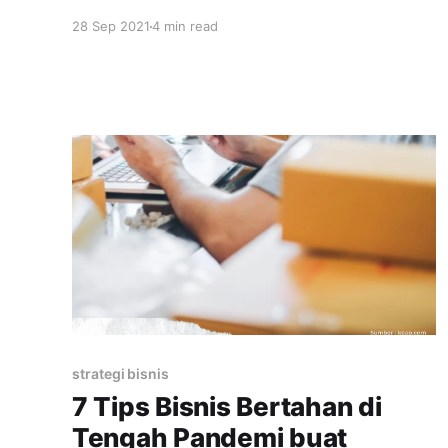
strategi pemasaran ini biar omset jualan makin
28 Sep 2021
4 min read
meningkat! Jenis strategi pemasaran pastinya
dibutuhkan dalam kegiatan bisnis. Ketika kita
bisa merencanakan jenis strategi pemasaran
apa yang tepat untuk usaha kita, pastinya hasil
penjualan juga akan sesuai. Meski pun
strategi bisnis
7 Tips Bisnis Bertahan di
Tengah Pandemi buat