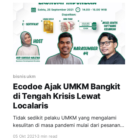
pelaku umkm bisa terus bertumbuh dan
menjadikan usahanya sebagai bisnis yang
berkelanjutan. Masalah
bisnis ukm
Ecodoe Ajak UMKM Bangkit
di Tengah Krisis Lewat
Localaris
Tidak sedikit pelaku UMKM yang mengalami
kesulitan di masa pandemi mulai dari pesanan
yang sepi, tidak bisa menggaji karyawan, stok
05 Okt 2021
3 min read