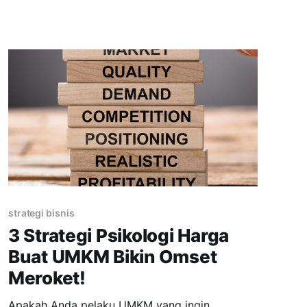
usaha. Tapi sejauh ini masih banyak tantangan
yang dihadapi pelaku UMKM mengenai kedua
hal tersebut. Kalau dari segi pendanaan, masih
banyak UMKM yang mengalami kesulitan
mendapatkan akses pinjaman atau kredit dari
bank maupun
strategi bisnis
3 Strategi Psikologi Harga
Buat UMKM Bikin Omset
Meroket!
Apakah Anda pelaku UMKM yang ingin