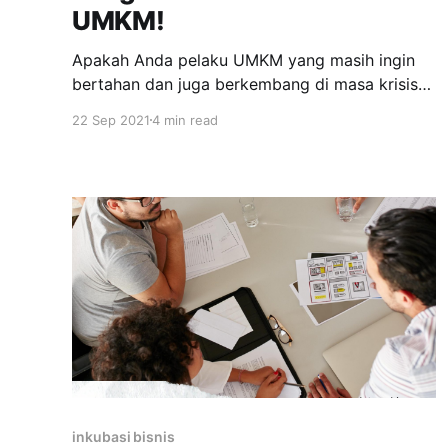
UMKM!
Apakah Anda pelaku UMKM yang masih ingin
bertahan dan juga berkembang di masa krisis
seperti pandemi ini? Berikut akan diulas
22 Sep 2021
4 min read
seacara lengkap 7 tips bisnis bertahan di
tengah pandemi untuk para pelaku UMKM!
Dalam menjalankan suatu bisnis tentu saja ada
waktu di mana kita mengalami pasang dan juga
surut. Tidak
inkubasi bisnis