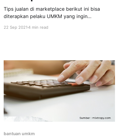
Tips jualan di marketplace berikut ini bisa
diterapkan pelaku UMKM yang ingin
mengembangkan bisnisnya di dunia digital.
22 Sep 2021
4 min read
Kalau kita lihat, sekarang ini persaingan bisnis
sudah semakin ketat. Hal ini disebabkan karena
semakin banyaknya media yang bisa dijadikan
sarana bisnis UMKM untuk memperluas
jangkauan pasar
[https://www.youtube.com/watch?v=
bantuan umkm