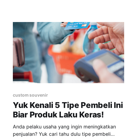
produk menumpuk di gudang, tagihan serta
cicilan tetap berjalan, omset usaha menurun,
hingga mengalami kerugian. Tentunya situasi
seperti ini membuat kondisi bisnis tidak stabil.
Tapi pada dasarnya dalam menjalankan suatu
custom souvenir
Yuk Kenali 5 Tipe Pembeli Ini
Biar Produk Laku Keras!
Anda pelaku usaha yang ingin meningkatkan
penjualan? Yuk cari tahu dulu tipe pembeli