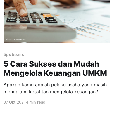
tips bisnis
5 Cara Sukses dan Mudah
Mengelola Keuangan UMKM
Apakah kamu adalah pelaku usaha yang masih
mengalami kesulitan mengelola keuangan?
Simak 5 cara mengelola keuangan umkm
07 Okt 2021
4 min read
berikut ini! Mengelola keuangan umkm adalah
satu hal yang penting untuk dilakukan setiap
pelaku usaha. Tanpa adanya pengelolaan
keuangan yang tepat bisa berdampak buruk