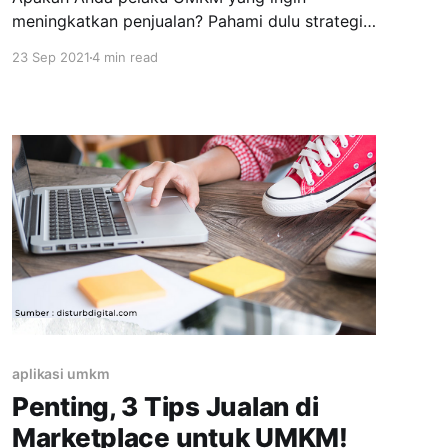
meningkatkan penjualan? Pahami dulu strategi
psikologi harga untuk menaikkan omset usaha
23 Sep 2021
4 min read
berikut ini! Strategi psikologi harga adalah
salah satu hal yang harus dipahami betul oleh
setiap pelaku usaha. Dalam dunia bisnis,
strategi psikologi harga juga berkaitan erat
dengan bagaimana kita memberikan kesan
yang baik
aplikasi umkm
Penting, 3 Tips Jualan di
Marketplace untuk UMKM!