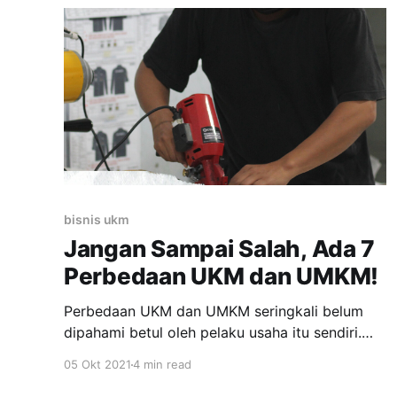
online. Ketika kita lihat tren bisnis umkm
beberapa waktu ke belakang, media sosial
adalah alat yang
bisnis ukm
Jangan Sampai Salah, Ada 7
Perbedaan UKM dan UMKM!
Perbedaan UKM dan UMKM seringkali belum
dipahami betul oleh pelaku usaha itu sendiri.
Meski sekilas terdengar sama, tapi pada
05 Okt 2021
4 min read
dasarnya keduanya berbeda. Berikut ini akan
diulas soal beberapa perbedaan UKM dan