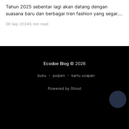
Tahun 2025 sebentar lagi akan datang dengan
suasana baru dan berbagai tren fashion yang segar.
Bagi banyak orang, tampil fashionable dan tetap
09 Sep 2024
5 min read
relevan dengan tren terkini menjadi salah satu
prioritas. Salah satu elemen yang tak boleh
dilewatkan adalah aksesoris, yang dapat mengubah
penampilan sehari-hari menjadi lebih menarik dan
berkelas. Bagi
Ecodoe Blog
© 2026
buku
pulpen
kartu ucapan
Powered by Ghost