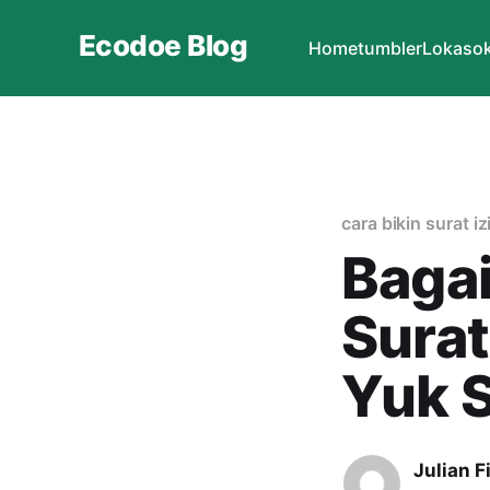
Ecodoe Blog
Home
tumbler
Lokasok
cara bikin surat i
Baga
Sura
Yuk 
Julian Fi