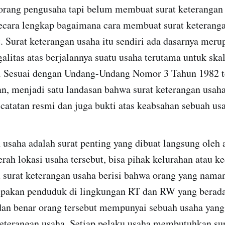
rang pengusaha tapi belum membuat surat keterangan 
 secara lengkap bagaimana cara membuat surat keterang
 Surat keterangan usaha itu sendiri ada dasarnya meru
galitas atas berjalannya suatu usaha terutama untuk skal
l. Sesuai dengan Undang-Undang Nomor 3 Tahun 1982 t
n, menjadi satu landasan bahwa surat keterangan usah
 catatan resmi dan juga bukti atas keabsahan sebuah us
 usaha adalah surat penting yang dibuat langsung oleh 
rah lokasi usaha tersebut, bisa pihak kelurahan atau 
 surat keterangan usaha berisi bahwa orang yang naman
upakan penduduk di lingkungan RT dan RW yang berada
 dan benar orang tersebut mempunyai sebuah usaha yang
keterangan usaha. Setiap pelaku usaha membutuhkan su