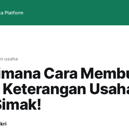
a Platform
zin usaha
imana Cara Memb
t Keterangan Usah
Simak!
kri