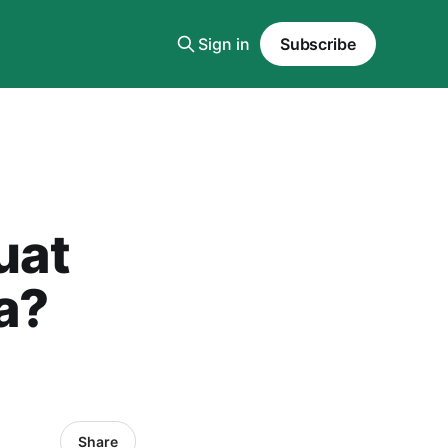
Sign in
Subscribe
uat
a?
Share