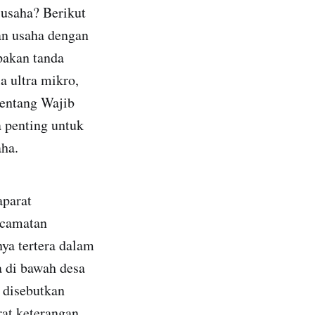
usaha? Berikut
an usaha dengan
pakan tanda
a ultra mikro,
entang Wajib
a penting untuk
aha.
aparat
kecamatan
ya tertera dalam
 di bawah desa
 disebutkan
rat keterangan