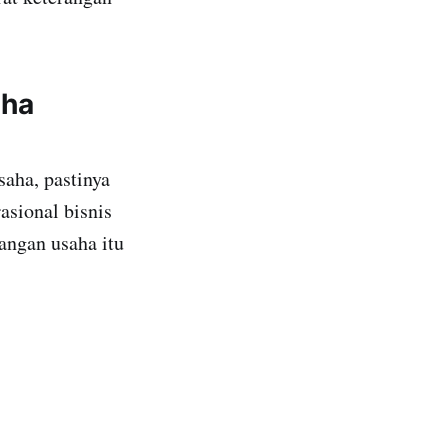
aha
aha, pastinya
sional bisnis
angan usaha itu