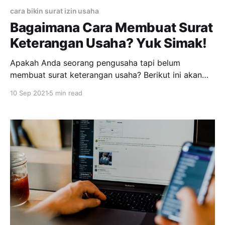
cara bikin surat izin usaha
Bagaimana Cara Membuat Surat
Keterangan Usaha? Yuk Simak!
Apakah Anda seorang pengusaha tapi belum
membuat surat keterangan usaha? Berikut ini akan
diulas secara lengkap bagaimana cara membuat
10 Sep 2021
5 min read
surat keterangan usaha dengan mudah dan cepat.
Surat keterangan usaha itu sendiri ada dasarnya
merupakan tanda ataupun bukti legalitas atas
berjalannya suatu usaha terutama untuk skala ultra
mikro, mikro, dan kecil.