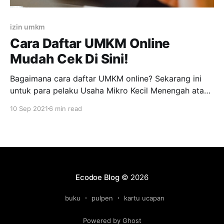
izin umkm
Cara Daftar UMKM Online
Mudah Cek Di Sini!
Bagaimana cara daftar UMKM online? Sekarang ini
untuk para pelaku Usaha Mikro Kecil Menengah atau
UMKM perlu untuk mendaftarkan usahanya secara
10 Sep 2021
6 min read
online. Saat ini pemerintah telah memiliki layanan
OSS atau Online Single Submission untuk
mempermudah para pelaku UMKM untuk
mendaftarkan usahanya secara online. OSS ini
merupakan sistem perizinan berusaha terintergrasi
Ecodoe Blog
© 2026
buku
pulpen
kartu ucapan
Powered by Ghost