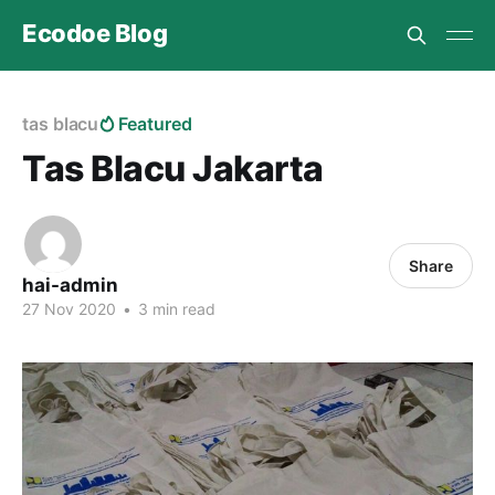
Ecodoe Blog
tas blacu
Featured
Tas Blacu Jakarta
Share
hai-admin
27 Nov 2020
•
3 min read