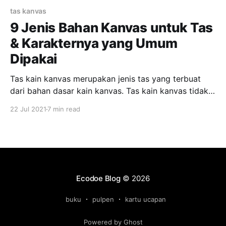
tas kanvas
9 Jenis Bahan Kanvas untuk Tas
& Karakternya yang Umum
Dipakai
Tas kain kanvas merupakan jenis tas yang terbuat
dari bahan dasar kain kanvas. Tas kain kanvas tidak
hanya terbuat dalam bentuk polos tapi ada pula
22 Jul 2021
7 min read
beberapa tas kain kanvas yang dibuat memiliki motif,
bahan yang dilukis, serta model custom. Tas kain
kanvas memiliki keunggulan dibanding dengan tas
yang dibuat dari
Ecodoe Blog
© 2026
buku
pulpen
kartu ucapan
Powered by Ghost