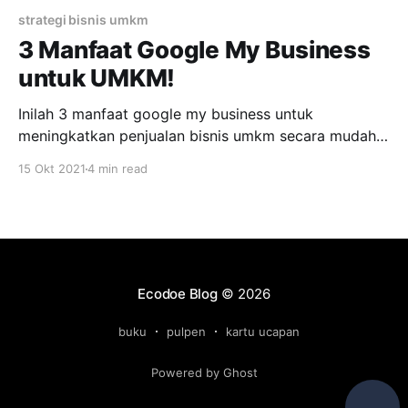
strategi bisnis umkm
3 Manfaat Google My Business
untuk UMKM!
Inilah 3 manfaat google my business untuk
meningkatkan penjualan bisnis umkm secara mudah
dan cepat tanpa dipungut biaya! Tentunya kita sudah
15 Okt 2021
4 min read
tidak asing lagi dengan google my business. Melalui
layanan tersebut memudahkan kita terhubung dengan
produk atau bisnis yang kita cari. Manfaat google my
business untuk umkm pastinya ada banyak,
Ecodoe Blog
© 2026
buku
pulpen
kartu ucapan
Powered by Ghost