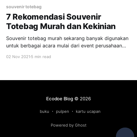
souvenir totebag
7 Rekomendasi Souvenir
Totebag Murah dan Kekinian
Souvenir totebag murah sekarang banyak digunakan
untuk berbagai acara mulai dari event perusahaan
hingga kebutuhan personal. Yuk simak rekomendasi
02 Nov 2021
5 min read
souvenir totebag murah dan kekinian berikut ini! Bisa
dibilang souvenir totebag murah memang jadi salah
satu tren dalam berbagai kegiatan. Seperti seminar,
pernikahan, corporate gift, acara kantor perusahaan,
dan lainnya banyak
Ecodoe Blog
© 2026
buku
pulpen
kartu ucapan
Powered by Ghost