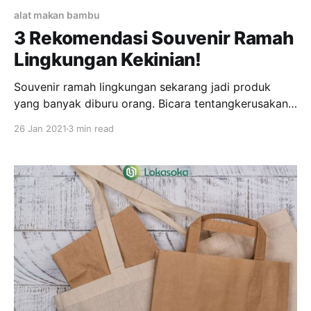
alat makan bambu
3 Rekomendasi Souvenir Ramah
Lingkungan Kekinian!
Souvenir ramah lingkungan sekarang jadi produk
yang banyak diburu orang. Bicara tentangkerusakan
lingkungan
26 Jan 2021
3 min read
[https://garymanindonesia.com/2020/02/21/pertajam
-bisnis-anda-di-jakarta-dengan-kelengkapan-berikut-
ide-souvenir-perusahaan/]
akan sangat erat dengan sampah.Di
Indonesia utamanya kita dapat melihat sampah diman
a-mana khususnya didaerah perkotaan
dan sekarang menjadi masalah besar lingkungan Indo
nesia. Sampah di
Indonesia merupakan masalah yang sangat