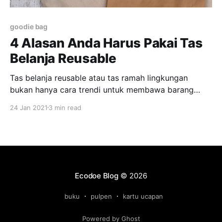
goodie bag
4 Alasan Anda Harus Pakai Tas
Belanja Reusable
Tas belanja reusable atau tas ramah lingkungan
bukan hanya cara trendi untuk membawa barang
belanjaan dari pasar petani organik atau sekadar
24 Jan 2021
3 min read
aksesoris ‘ instagramable’ saat nongkrong sambil
menyeruput kombucha dengan sedotan kertas. Ada
banyak alasan mengapa menggunakan tas belanja
ramah lingkungan [https://lokasoka.com/c/tas]
adalah cara yang tepat untuk
Ecodoe Blog
© 2026
buku
pulpen
kartu ucapan
Powered by Ghost