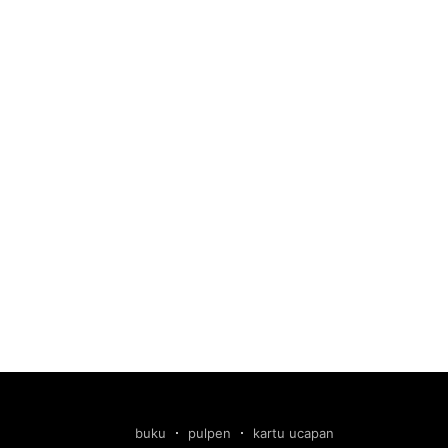
buku
pulpen
kartu ucapan