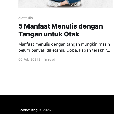
alat tulis
5 Manfaat Menulis dengan
Tangan untuk Otak
Manfaat menulis dengan tangan mungkin masih
belum banyak diketahui. Coba, kapan terakhir
Anda menulis di atas kertas memakai pulpen? Di
06 Feb 2021
2 min read
era modern seperti sekarang, kebanyakan orang
mulai malas menulis dengan tangan. Banyak
yang lebih memilih mengetik dengan keyboard
dibandingkan menulis dengan tangan. Hal ini
disebabkan karena mengetik dinilai lebih cepat.
Ecodoe Blog
© 2026