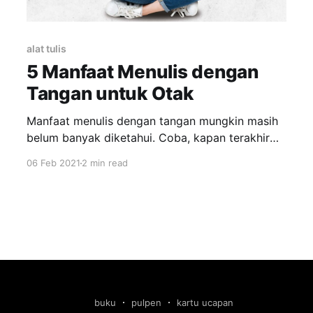
alat tulis
5 Manfaat Menulis dengan
Tangan untuk Otak
Manfaat menulis dengan tangan mungkin masih
belum banyak diketahui. Coba, kapan terakhir
Anda menulis di atas kertas memakai pulpen? Di
06 Feb 2021
2 min read
era modern seperti sekarang, kebanyakan orang
mulai malas menulis dengan tangan. Banyak
yang lebih memilih mengetik dengan keyboard
dibandingkan menulis dengan tangan. Hal ini
disebabkan karena mengetik dinilai lebih cepat.
buku
pulpen
kartu ucapan