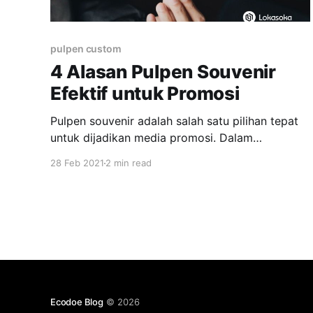
pulpen custom
4 Alasan Pulpen Souvenir
Efektif untuk Promosi
Pulpen souvenir adalah salah satu pilihan tepat
untuk dijadikan media promosi. Dalam
menentukan souvenir promosi mungkin bisa
28 Feb 2021
2 min read
menjadi hal yang membingungkan. Terutama
bagi Anda yang belum pernah mencari souvenir
sebelumnya. Terlebih saat ini, sudah banyak
sekali jenis barang promosi yang menarik. Anda
pasti bingung dalam menentukan souvenir
promosi yang tepat,
Ecodoe Blog
© 2026