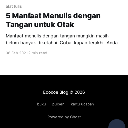
alat tulis
5 Manfaat Menulis dengan
Tangan untuk Otak
Manfaat menulis dengan tangan mungkin masih
belum banyak diketahui. Coba, kapan terakhir Anda
menulis di atas kertas memakai pulpen? Di era
06 Feb 2021
2 min read
modern seperti sekarang, kebanyakan orang mulai
malas menulis dengan tangan. Banyak yang lebih
memilih mengetik dengan keyboard dibandingkan
menulis dengan tangan. Hal ini disebabkan karena
mengetik dinilai lebih cepat.
Ecodoe Blog
© 2026
buku
pulpen
kartu ucapan
Powered by Ghost