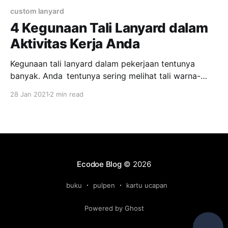
custom lanyard
4 Kegunaan Tali Lanyard dalam
Aktivitas Kerja Anda
Kegunaan tali lanyard dalam pekerjaan tentunya
banyak. Anda tentunya sering melihat tali warna-
warni yang sering digunakan sebagai tali gantungan
28 Jan 2021
2 min read
untuk ID card. Tali tersebut dinamai dengan tali
lanyard. Saat ini telah banyak sekali perusahaan yang
memproduksi tali tersebut salah satunya adalah
Ecodoe.Bukan hanya polosan saja, namun bisa
dengan berbagai
Ecodoe Blog
© 2026
buku
pulpen
kartu ucapan
Powered by Ghost