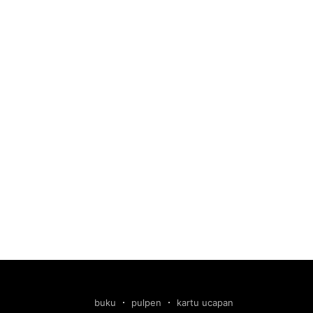
buku
pulpen
kartu ucapan