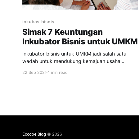
inkubasi bisnis
Simak 7 Keuntungan
Inkubator Bisnis untuk UMKM
Inkubator bisnis untuk UMKM jadi salah satu
wadah untuk mendukung kemajuan usaha.
Dalam merintis bisnis UMKM itu tentu saja
22 Sep 2021
4 min read
membutuhkan banyak hal yang bisa mendukung
perkembangan usaha salah satunya adalah
inkubator bisnis untuk UMKM. Sebab salah satu
kelemahan mendasar dari adanya program
pembinaan UMKM selama ini adalah pembinaan
yang tidak
Ecodoe Blog
© 2026