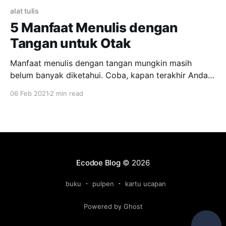
alat tulis
5 Manfaat Menulis dengan
Tangan untuk Otak
Manfaat menulis dengan tangan mungkin masih
belum banyak diketahui. Coba, kapan terakhir Anda
menulis di atas kertas memakai pulpen? Di era
06 Feb 2021
2 min read
modern seperti sekarang, kebanyakan orang mulai
malas menulis dengan tangan. Banyak yang lebih
memilih mengetik dengan keyboard dibandingkan
menulis dengan tangan. Hal ini disebabkan karena
mengetik dinilai lebih cepat.
Ecodoe Blog
© 2026
buku
pulpen
kartu ucapan
Powered by Ghost