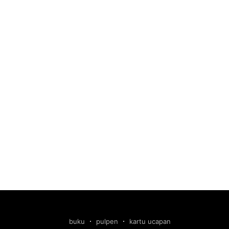
buku
pulpen
kartu ucapan