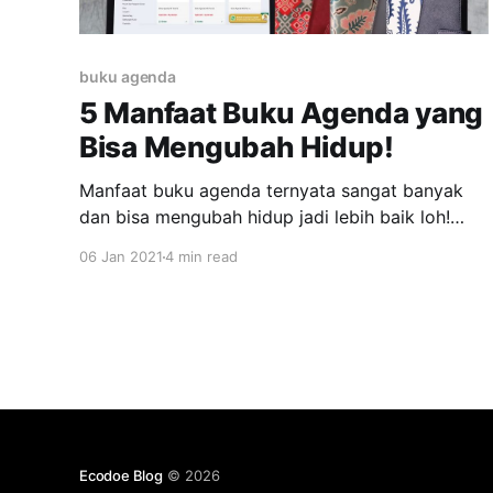
buku agenda
5 Manfaat Buku Agenda yang
Bisa Mengubah Hidup!
Manfaat buku agenda ternyata sangat banyak
dan bisa mengubah hidup jadi lebih baik loh!
Bagi beberapa pihak kehadiran buku agenda
06 Jan 2021
4 min read
sangatlahpenting terlebih untuk pekerjaan, jenis
buku ini sering digunakan untuk mencatat
kegiatan mingguan atau bulanan yang fungsinya
sebagai pengingat. Sangat efektif dan efisien
mengingat buku tersebut biasanya sering
dibawakemana-mana. Selain
Ecodoe Blog
© 2026