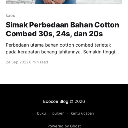
kaos
Simak Perbedaan Bahan Cotton
Combed 30s, 24s, dan 20s
Perbedaan utama bahan cotton combed terletak
pada kerapatan benang jahitannya. Semakin tinggi
angka sebelum huruf 's', semakin tipis kainnya
24 Sep 2022
6 min read
Ecodoe Blog
© 2026
buku
pulpen
kartu ucapan
Powered by Ghost