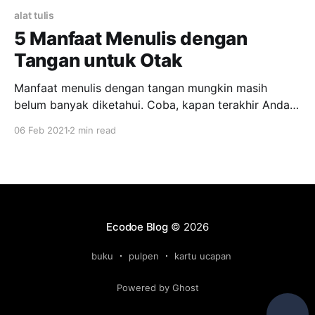
alat tulis
5 Manfaat Menulis dengan
Tangan untuk Otak
Manfaat menulis dengan tangan mungkin masih
belum banyak diketahui. Coba, kapan terakhir Anda
menulis di atas kertas memakai pulpen? Di era
06 Feb 2021
2 min read
modern seperti sekarang, kebanyakan orang mulai
malas menulis dengan tangan. Banyak yang lebih
memilih mengetik dengan keyboard dibandingkan
menulis dengan tangan. Hal ini disebabkan karena
mengetik dinilai lebih cepat.
Ecodoe Blog
© 2026
buku
pulpen
kartu ucapan
Powered by Ghost