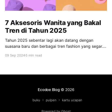
7 Aksesoris Wanita yang Bakal
Tren di Tahun 2025
Tahun 2025 sebentar lagi akan datang dengan
suasana baru dan berbagai tren fashion yang segar.
Bagi banyak orang, tampil fashionable dan tetap
09 Sep 2024
5 min read
relevan dengan tren terkini menjadi salah satu
prioritas. Salah satu elemen yang tak boleh
dilewatkan adalah aksesoris, yang dapat mengubah
penampilan sehari-hari menjadi lebih menarik dan
berkelas. Bagi
Ecodoe Blog
© 2026
buku
pulpen
kartu ucapan
Powered by Ghost