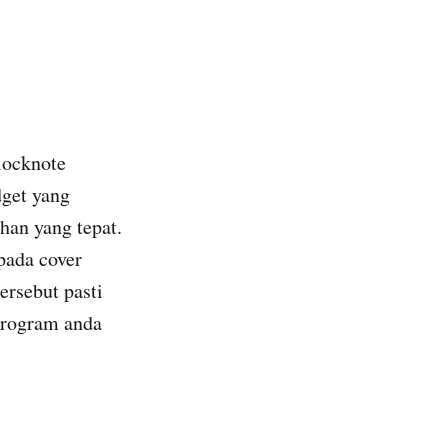
locknote
dget yang
han yang tepat.
ada cover
ersebut pasti
program anda