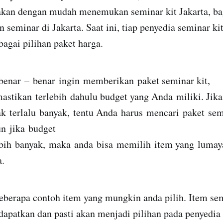
 akan dengan mudah menemukan seminar kit Jakarta, b
seminar di Jakarta. Saat ini, tiap penyedia seminar kit
agai pilihan paket harga.
benar
–
benar
ingin
memberikan
paket
seminar kit,
astikan
terlebih
dahulu
budget yang A
nda
miliki
. Jika
ak
terlalu
banyak
,
tentu
A
nda
harus
mencari
paket
sem
un
jika
budget
bih
banyak
,
maka
anda
bisa
memilih
item yang
lumay
a
.
eberapa contoh item yang mungkin anda pilih. Item sem
apatkan dan pasti akan menjadi pilihan pada penyedia 