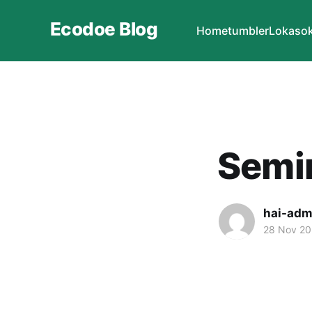
Ecodoe Blog
Home
tumbler
Lokasok
Semin
hai-adm
28 Nov 2