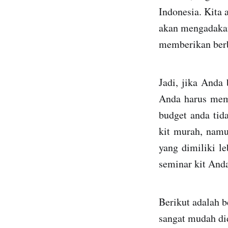
Indonesia. Kita
akan mengadakan 
memberikan berb
Jadi,
jika
Anda
A
nda
harus
mem
budget
anda
tid
kit
murah
,
nam
yang
dimiliki
le
seminar kit A
nd
Berikut adalah b
sangat mudah did