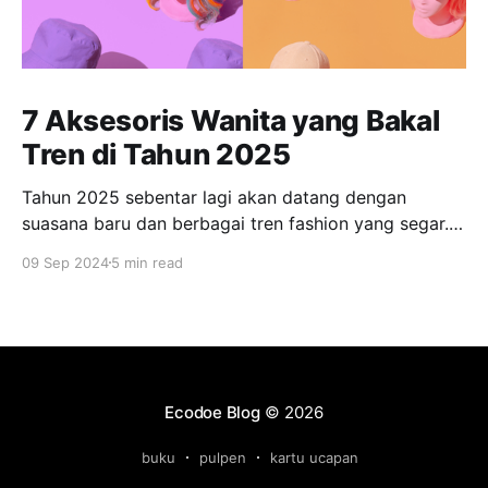
7 Aksesoris Wanita yang Bakal
Tren di Tahun 2025
Tahun 2025 sebentar lagi akan datang dengan
suasana baru dan berbagai tren fashion yang segar.
Bagi banyak orang, tampil fashionable dan tetap
09 Sep 2024
5 min read
relevan dengan tren terkini menjadi salah satu
prioritas. Salah satu elemen yang tak boleh
dilewatkan adalah aksesoris, yang dapat mengubah
penampilan sehari-hari menjadi lebih menarik dan
berkelas. Bagi
Ecodoe Blog
© 2026
buku
pulpen
kartu ucapan