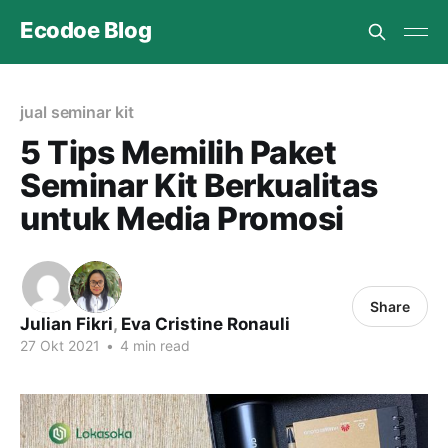
Ecodoe Blog
jual seminar kit
5 Tips Memilih Paket
Seminar Kit Berkualitas
untuk Media Promosi
Share
Julian Fikri
,
Eva Cristine Ronauli
27 Okt 2021
•
4 min read