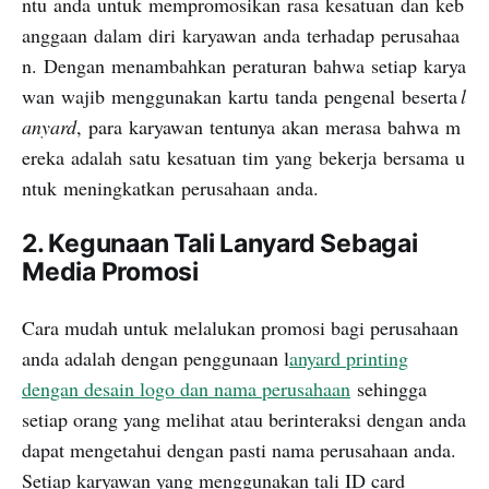
ntu
anda
untuk
mempromosikan
rasa
kesatuan
dan
keb
anggaan
dalam
diri
karyawan
anda
terhadap
perusahaa
n
.
Dengan
menambahkan
peraturan
bahwa
setiap
karya
wan
wajib
menggunakan
kartu
tanda
pengenal
beserta
l
anyard
,
para
karyawan
tentunya
akan
merasa
bahwa
m
ereka
adalah
satu
kesatuan
tim
yang
bekerja
bersama
u
ntuk
meningkatkan
perusahaan
anda
.
2.
Kegunaan Tali Lanyard
Sebagai
Media Promosi
Cara mudah untuk melalukan promosi bagi perusahaan
anda adalah dengan penggunaan l
anyard printing
dengan desain logo dan nama perusahaan
sehingga
setiap orang yang melihat atau berinteraksi dengan anda
dapat mengetahui dengan pasti nama perusahaan anda.
Setiap karyawan yang menggunakan tali ID card