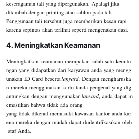
keseragaman tali yang dipergunakan.
Apalagi jika
ditambah dengan printing atau sablon pada tali.
Penggunaan tali tersebut juga memberikan kesan rapi
karena sepintas akan terlihat seperti mengenakan dasi.
4.
Meningkatkan Keamanan
Meningkatkan
keamanan
merupakan
salah
satu
keuntu
ngan
yang
didapatkan
dari
karyawan
anda
yang
mengg
unakan
ID
Card
beserta
lanyard
.
Dengan
mengharuska
n
mereka
menggunakan
kartu
tanda
pengenal
yang
dig
antungkan
dengan
menggunakan
lanyard
,
anda
dapat
m
emastikan
bahwa
tidak
ada
orang
yang
tidak
dikenal
memasuki
kawasan
kantor
anda
kar
ena
mereka
dengan
mudah
dapat
diidentifikasikan
oleh
staf
A
nda
.